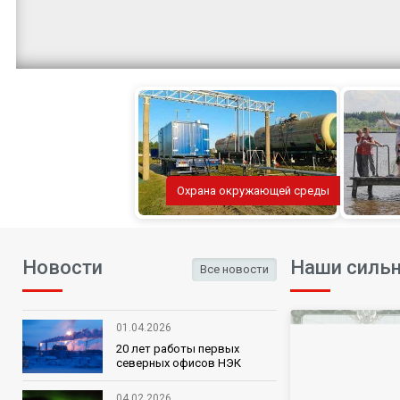
Охрана окружающей среды
Новости
Наши силь
Все новости
"НОВАЯ КАРТА ЕВРОПЫ автора Н. Виффе
01.04.2026
Гравюра на меди, раскрашенная акварел
20 лет работы первых
северных офисов НЭК
Карта из коллекции Группы Компаний
04.02.2026